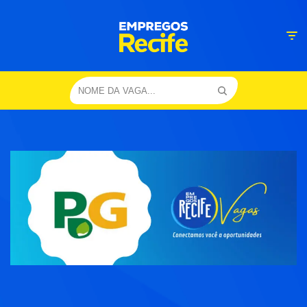
Pular
para
o
conteúdo