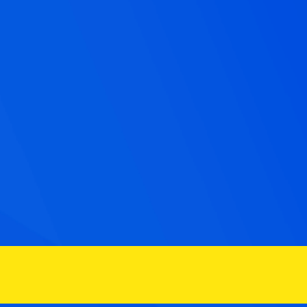
Pular
para
o
conteúdo