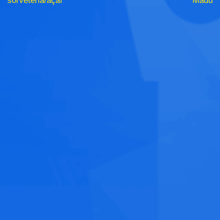
sorveteria/açaí
Madú