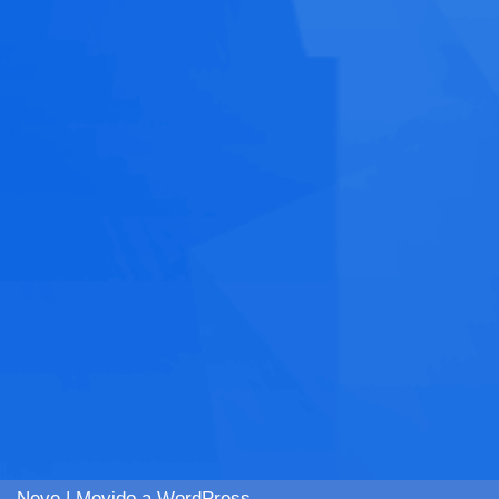
Neve
| Movido a
WordPress