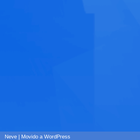
Neve
| Movido a
WordPress