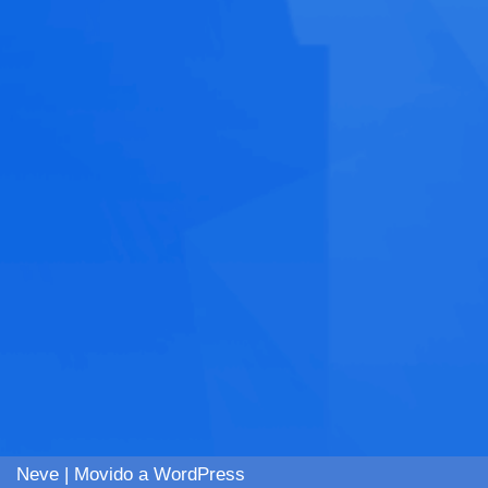
Neve
| Movido a
WordPress