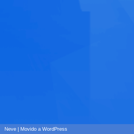
Neve
| Movido a
WordPress