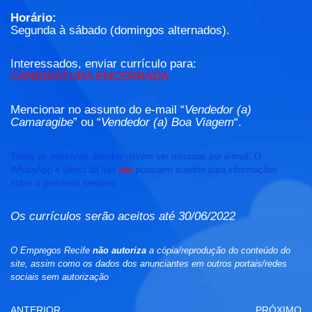
Horário:
Segunda à sábado (domingos alternados).
Interessados, enviar currículo para:
CANDIDATURA ENCERRADA
Mencionar no assunto do e-mail “
Vendedor (a)
Camaragibe
” ou “
Vendedor (a) Boa Viagem
“.
Todas as possíveis dúvidas devem ser retiradas por e-mail. O
WhatsApp e Direct da loja
não
possuem suporte para informações
sobre o processo seletivo.
Os currículos serão aceitos até 30/06/2022
O Empregos Recife
não autoriza
a cópia/reprodução do conteúdo do
site, assim como os dados dos anunciantes em outros portais/redes
sociais sem autorização
ANTERIOR
PRÓXIMO