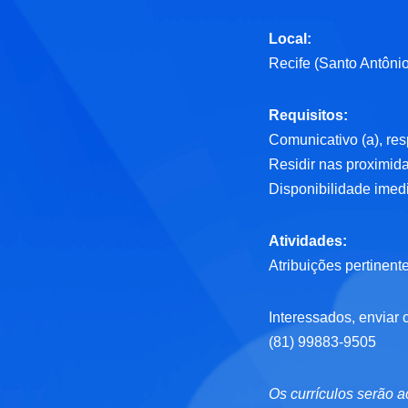
Local:
Recife (Santo Antôni
Requisitos:
Comunicativo (a), res
Residir nas proximid
Disponibilidade imedi
Atividades:
Atribuições pertinent
Interessados, enviar 
‪(81) 99883‑9505‬
Os currículos serão a